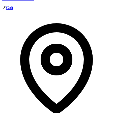
📍
Cali