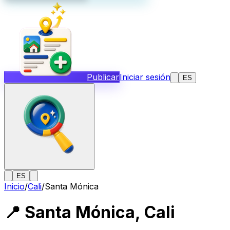
Publicar
Iniciar sesión
ES
ES
Inicio
/
Cali
/
Santa Mónica
📍
Santa Mónica
,
Cali