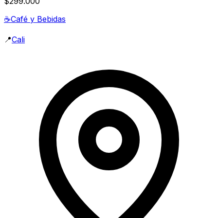
$299.000
☕
Café y Bebidas
📍
Cali