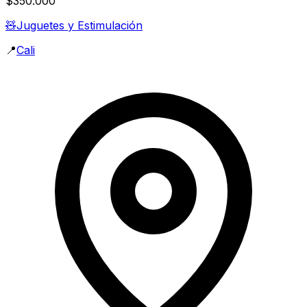
$350.000
🧸
Juguetes y Estimulación
📍
Cali