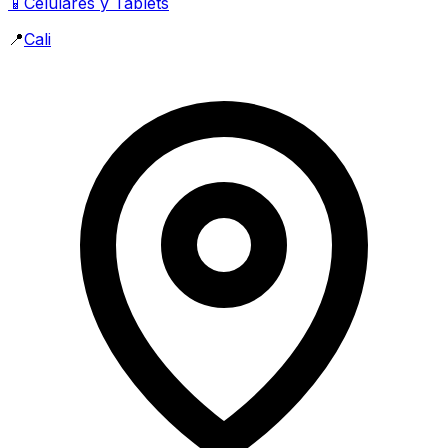
📱
Celulares y Tablets
📍
Cali