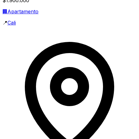
$1.900.000
🏢
Apartamento
📍
Cali