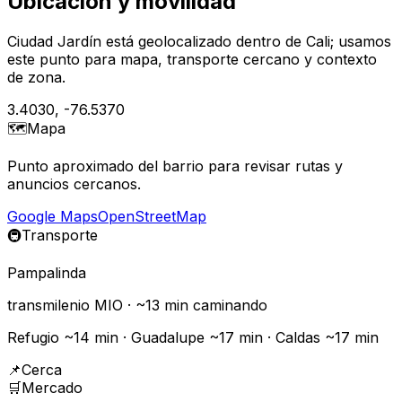
Ubicación y movilidad
Ciudad Jardín está geolocalizado dentro de Cali; usamos
este punto para mapa, transporte cercano y contexto
de zona.
3.4030
,
-76.5370
🗺️
Mapa
Punto aproximado del barrio para revisar rutas y
anuncios cercanos.
Google Maps
OpenStreetMap
🚇
Transporte
Pampalinda
transmilenio
MIO
· ~
13
min caminando
Refugio ~14 min · Guadalupe ~17 min · Caldas ~17 min
📌
Cerca
🛒
Mercado