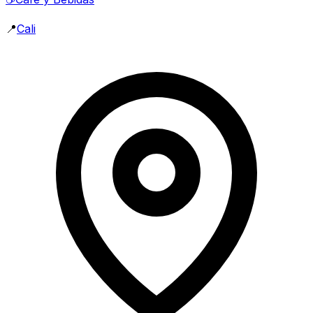
📍
Cali