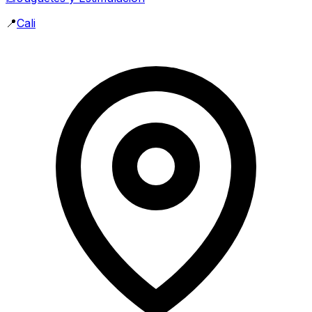
📍
Cali