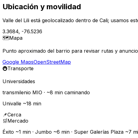
Ubicación y movilidad
Valle del Lili está geolocalizado dentro de Cali; usamos 
3.3684
,
-76.5236
🗺️
Mapa
Punto aproximado del barrio para revisar rutas y anunci
Google Maps
OpenStreetMap
🚇
Transporte
Universidades
transmilenio
MIO
· ~
8
min caminando
Univalle ~18 min
📌
Cerca
🛒
Mercado
Éxito ~1 min · Jumbo ~6 min · Super Galerías Plaza ~7 m