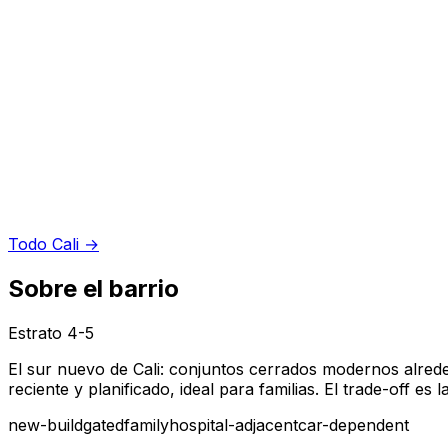
Todo Cali
→
Sobre el barrio
Estrato
4-5
El sur nuevo de Cali: conjuntos cerrados modernos alrededo
reciente y planificado, ideal para familias. El trade-off e
new-build
gated
family
hospital-adjacent
car-dependent