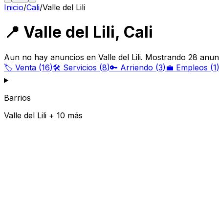
Inicio
/
Cali
/
Valle del Lili
📍
Valle del Lili
,
Cali
Aun no hay anuncios en Valle del Lili. Mostrando 28 anunc
🏷️
Venta
(
16
)
🛠️
Servicios
(
8
)
🔑
Arriendo
(
3
)
💼
Empleos
(
1
Barrios
Valle del Lili + 10 más