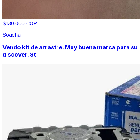
$130.000 COP
Soacha
Vendo kit de arrastre. Muy buena marca para su
discover. St