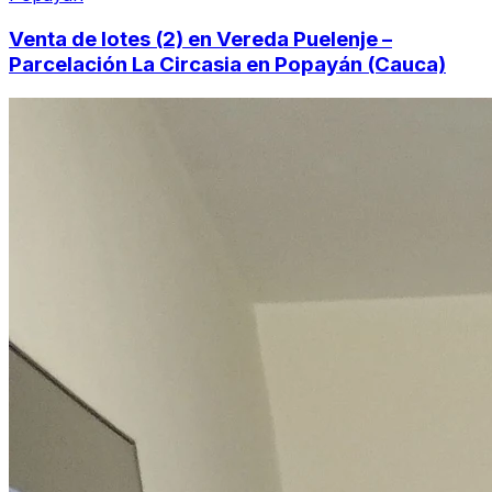
Venta de lotes (2) en Vereda Puelenje –
Parcelación La Circasia en Popayán (Cauca)