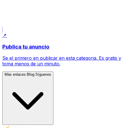
Publicar lo que busco
Usa tus filtros actuales: Finca.
📌
Publica tu anuncio
Se el primero en publicar en esta categoria. Es gratis y
toma menos de un minuto.
Más enlaces
·
Blog
·
Síguenos