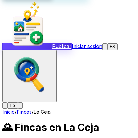
Publicar
Iniciar sesión
ES
ES
Inicio
/
Fincas
/
La Ceja
🌄
Fincas en La Ceja