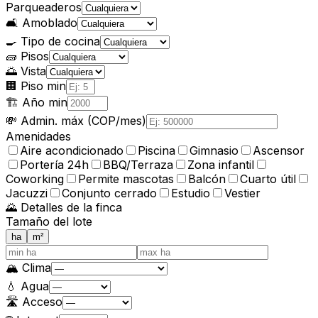
Parqueaderos
🛋️
Amoblado
🍳
Tipo de cocina
🧱
Pisos
🌅
Vista
🏢
Piso min
🏗️
Año min
💸
Admin. máx (COP/mes)
Amenidades
Aire acondicionado
Piscina
Gimnasio
Ascensor
Portería 24h
BBQ/Terraza
Zona infantil
Coworking
Permite mascotas
Balcón
Cuarto útil
Jacuzzi
Conjunto cerrado
Estudio
Vestier
🌄
Detalles de la finca
Tamaño del lote
ha
m²
🏔️
Clima
💧
Agua
🛣️
Acceso