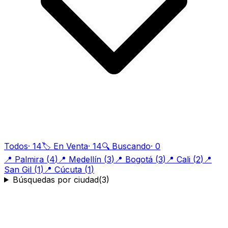
Todos
·
14
🏷️ En Venta
·
14
🔍 Buscando
·
0
📍
Palmira
(
4
)
📍
Medellín
(
3
)
📍
Bogotá
(
3
)
📍
Cali
(
2
)
📍
San Gil
(
1
)
📍
Cúcuta
(
1
)
Búsquedas por ciudad
(
3
)