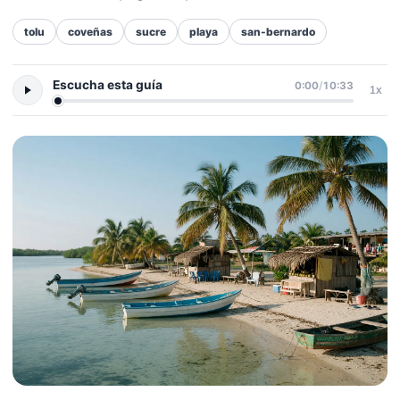
tolu
coveñas
sucre
playa
san-bernardo
Escucha esta guía
0:00
/
10:33
1x