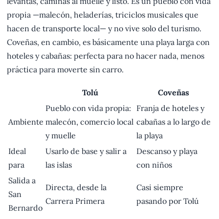
levantas, caminas al muelle y listo. Es un pueblo con vida
propia —malecón, heladerías, triciclos musicales que
hacen de transporte local— y no vive solo del turismo.
Coveñas, en cambio, es básicamente una playa larga con
hoteles y cabañas: perfecta para no hacer nada, menos
práctica para moverte sin carro.
Tolú
Coveñas
Pueblo con vida propia:
Franja de hoteles y
Ambiente
malecón, comercio local
cabañas a lo largo de
y muelle
la playa
Ideal
Usarlo de base y salir a
Descanso y playa
para
las islas
con niños
Salida a
Directa, desde la
Casi siempre
San
Carrera Primera
pasando por Tolú
Bernardo