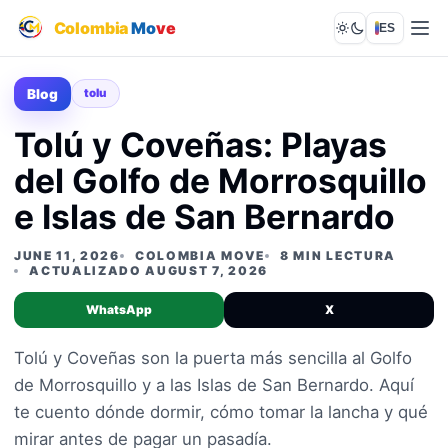
Colombia
Mo
ve
ES
Lights out
Blog
tolu
Tolú y Coveñas: Playas
del Golfo de Morrosquillo
e Islas de San Bernardo
JUNE 11, 2026
COLOMBIA MOVE
8 MIN LECTURA
ACTUALIZADO AUGUST 7, 2026
WhatsApp
X
Tolú y Coveñas son la puerta más sencilla al Golfo
de Morrosquillo y a las Islas de San Bernardo. Aquí
te cuento dónde dormir, cómo tomar la lancha y qué
mirar antes de pagar un pasadía.