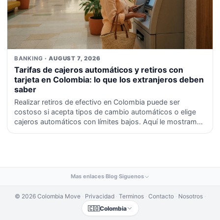
BANKING
· AUGUST 7, 2026
Tarifas de cajeros automáticos y retiros con
tarjeta en Colombia: lo que los extranjeros deben
saber
Realizar retiros de efectivo en Colombia puede ser
costoso si acepta tipos de cambio automáticos o elige
cajeros automáticos con límites bajos. Aquí le mostramos
cómo minimizar los recargos, proteger su tarjeta y
conocer sus derechos bajo las regulaciones financieras
colombianas.
Mas enlaces
·
Blog
·
Siguenos
© 2026 Colombia Move
·
Privacidad
·
Terminos
·
Contacto
·
Nosotros
·
🇨🇴
Colombia