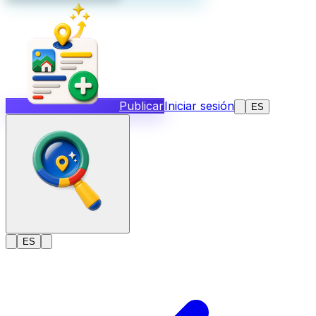
Publicar
Iniciar sesión
ES
ES