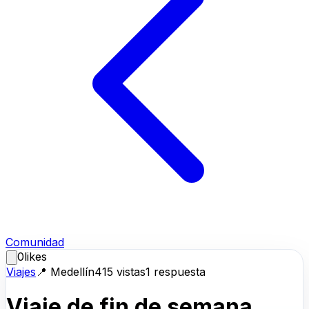
Comunidad
0
likes
Viajes
📍
Medellín
415
vistas
1
respuesta
Viaje de fin de semana