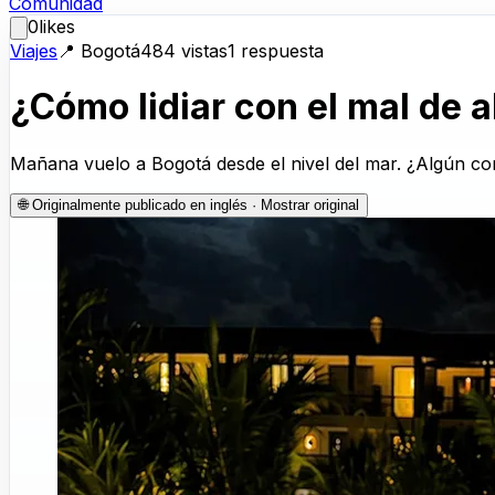
Comunidad
0
likes
Viajes
📍
Bogotá
484
vistas
1
respuesta
¿Cómo lidiar con el mal de 
Mañana vuelo a Bogotá desde el nivel del mar. ¿Algún co
🌐
Originalmente publicado en inglés · Mostrar original