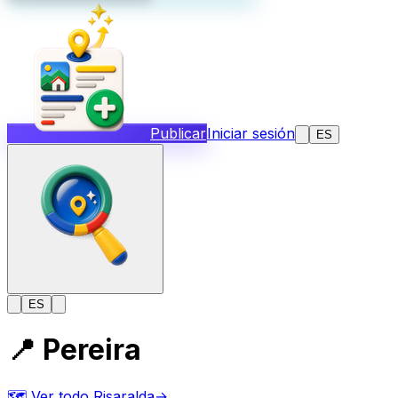
Publicar
Iniciar sesión
ES
ES
📍
Pereira
🗺️
Ver todo Risaralda
→