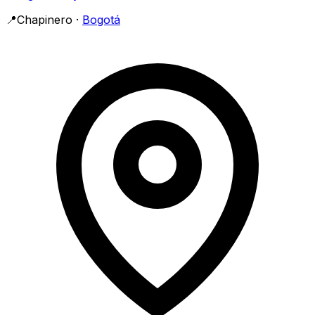
📍
Chapinero
·
Bogotá