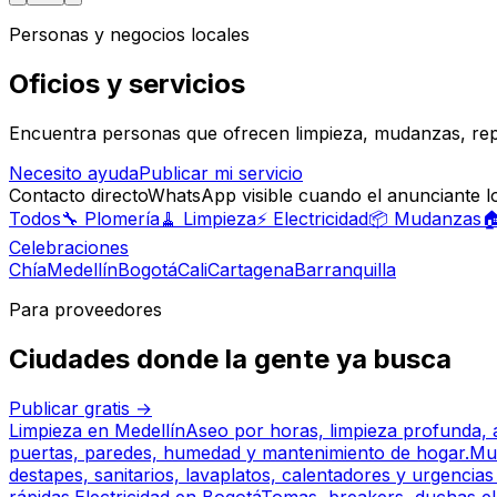
Personas y negocios locales
Oficios y servicios
Encuentra personas que ofrecen limpieza, mudanzas, repara
Necesito ayuda
Publicar mi servicio
Contacto directo
WhatsApp visible cuando el anunciante 
Todos
🔧
Plomería
🧹
Limpieza
⚡
Electricidad
📦
Mudanzas

Celebraciones
Chía
Medellín
Bogotá
Cali
Cartagena
Barranquilla
Para proveedores
Ciudades donde la gente ya busca
Publicar gratis
→
Limpieza
en
Medellín
Aseo por horas, limpieza profunda,
puertas, paredes, humedad y mantenimiento de hogar.
Mu
destapes, sanitarios, lavaplatos, calentadores y urgencia
rápidas.
Electricidad
en
Bogotá
Tomas, breakers, duchas elé