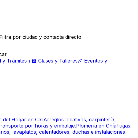
ltra por ciudad y contacta directo.
car
l y Trámites
👩‍🏫
Clases y Talleres
🎉
Eventos y
s del Hogar
en
Cali
Arreglos locativos, carpintería,
ransporte por horas y embalaje.
Plomería
en
Chía
Fugas,
arios, lavaplatos, calentadores, duchas e instalaciones