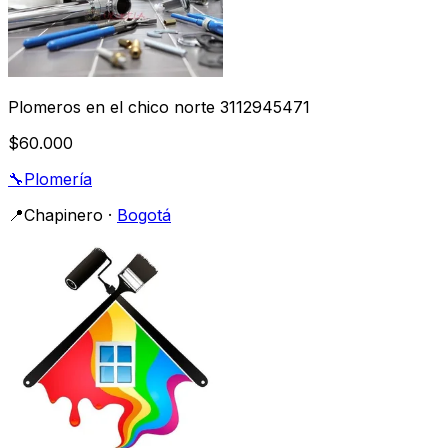
Plomeros en el chico norte 3112945471
$60.000
🔧
Plomería
📍
Chapinero
·
Bogotá