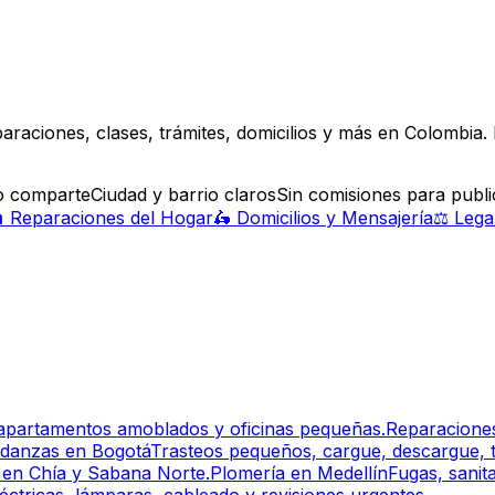
ciones, clases, trámites, domicilios y más en Colombia. Fi
lo comparte
Ciudad y barrio claros
Sin comisiones para publi

Reparaciones del Hogar
🛵
Domicilios y Mensajería
⚖️
Lega
 apartamentos amoblados y oficinas pequeñas.
Reparacione
danzas
en
Bogotá
Trasteos pequeños, cargue, descargue, t
s en Chía y Sabana Norte.
Plomería
en
Medellín
Fugas, sanit
ctricas, lámparas, cableado y revisiones urgentes.