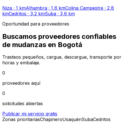
Niza
· 1 km
Alhambra
· 1,6 km
Colina Campestre
· 2,8
km
Cedritos
· 3,2 km
Suba
· 3,6 km
Oportunidad para proveedores
Buscamos proveedores confiables
de mudanzas en Bogotá
Trasteos pequeños, cargue, descargue, transporte por
horas y embalaje.
0
proveedores aquí
0
solicitudes abiertas
Publicar mi servicio gratis
Zonas prioritarias
Chapinero
Usaquén
Suba
Cedritos