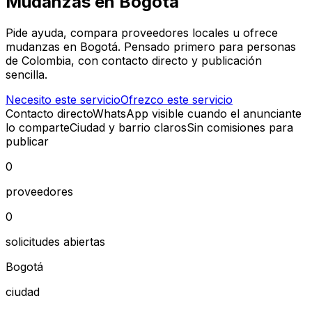
Mudanzas en Bogotá
Pide ayuda, compara proveedores locales u ofrece
mudanzas en Bogotá. Pensado primero para personas
de Colombia, con contacto directo y publicación
sencilla.
Necesito este servicio
Ofrezco este servicio
Contacto directo
WhatsApp visible cuando el anunciante
lo comparte
Ciudad y barrio claros
Sin comisiones para
publicar
0
proveedores
0
solicitudes abiertas
Bogotá
ciudad