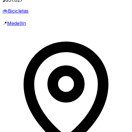
🚲
Bicicletas
📍
Medellín