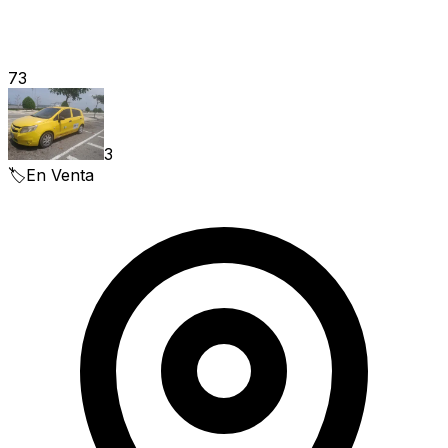
73
3
🏷️
En Venta