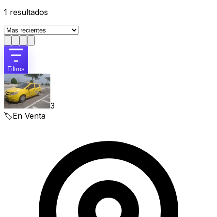
1
resultados
Filtros
3
🏷️
En Venta