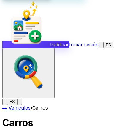
Publicar
Iniciar sesión
ES
ES
🚗
Vehículos
›
Carros
Carros