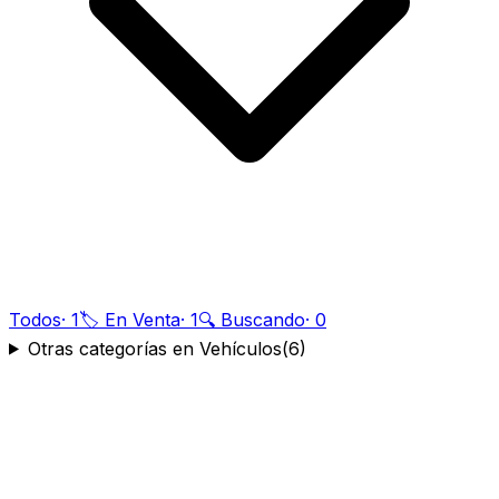
Todos
·
1
🏷️ En Venta
·
1
🔍 Buscando
·
0
Otras categorías en Vehículos
(
6
)