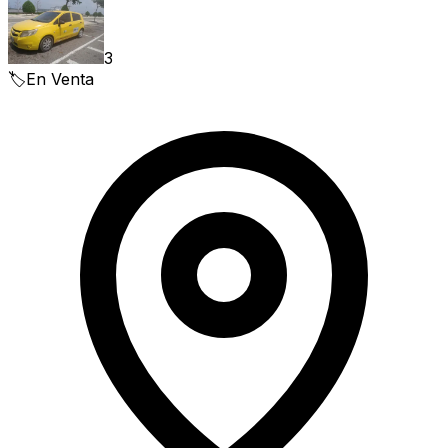
3
🏷️
En Venta