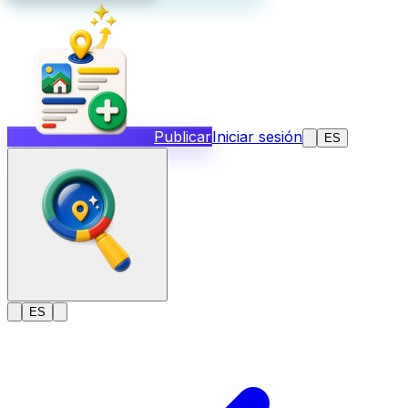
Publicar
Iniciar sesión
ES
ES