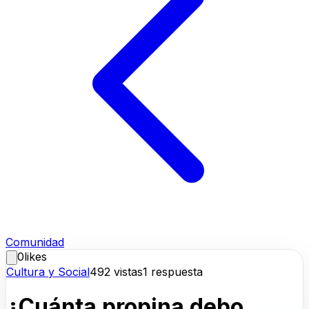
Comunidad
0
likes
Cultura y Social
492
vistas
1
respuesta
¿Cuánta propina debo