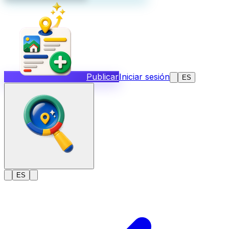
Publicar
Iniciar sesión
ES
ES