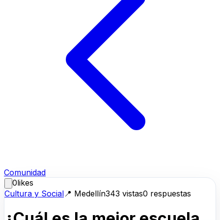
Comunidad
0
likes
Cultura y Social
📍
Medellín
343
vistas
0
respuestas
¿Cuál es la mejor escuela