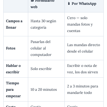
📝 Formulario
📱 Por WhatsApp
web
Cero — solo
Campos a
Hasta 30 según
mandas fotos y
llenar
categoría
cuentas
Pasarlas del
Las mandas directo
Fotos
celular al
desde el celular
computador
Hablar o
Escribir o nota de
Solo escribir
escribir
voz, los dos sirven
Tiempo
2 a 3 minutos para
para
10 a 20 minutos
mandarle todo
empezar
Costo
Gratis
Gratis