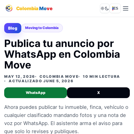
Colombia
Mo
ve
ES
Lights out
Blog
Moving to Colombia
Publica tu anuncio por
WhatsApp en Colombia
Move
MAY 12, 2026
COLOMBIA MOVE
10 MIN LECTURA
ACTUALIZADO JUNE 5, 2026
WhatsApp
X
Ahora puedes publicar tu inmueble, finca, vehículo o
cualquier clasificado mandando fotos y una nota de
voz por WhatsApp. El asistente arma el aviso para
que solo lo revises y publiques.