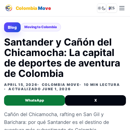
Colombia
Mo
ve
ES
Lights out
Blog
Moving to Colombia
Santander y Cañón del
Chicamocha: La capital
de deportes de aventura
de Colombia
APRIL 15, 2026
COLOMBIA MOVE
10 MIN LECTURA
ACTUALIZADO JUNE 1, 2026
WhatsApp
X
Cañón del Chicamocha, rafting en San Gil y
Barichara: por qué Santander es el destino de
aventura más subestimado de Colombia.