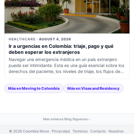
HEALTHCARE
· AUGUST 4, 2026
Ir a urgencias en Colombia: triaje, pago y qué
deben esperar los extranjeros
Navegar una emergencia médica en un país extranjero
puede ser intimidante. Esta es una guía esencial sobre los
derechos del paciente, los niveles de triaje, los flujos de
pago y la documentación de seguro requerida en los
hospitales colombianos.
Más en Moving to Colombia
Más en Visas and Residency
Mas enlaces
·
Blog
·
Siguenos
© 2026 Colombia Move
·
Privacidad
·
Terminos
·
Contacto
·
Nosotros
·