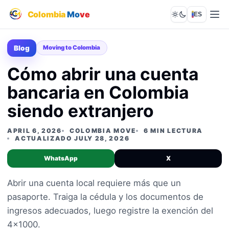
Colombia
Mo
ve
ES
Lights out
Blog
Moving to Colombia
Cómo abrir una cuenta
bancaria en Colombia
siendo extranjero
APRIL 6, 2026
COLOMBIA MOVE
6 MIN LECTURA
ACTUALIZADO JULY 28, 2026
WhatsApp
X
Abrir una cuenta local requiere más que un
pasaporte. Traiga la cédula y los documentos de
ingresos adecuados, luego registre la exención del
4x1000.