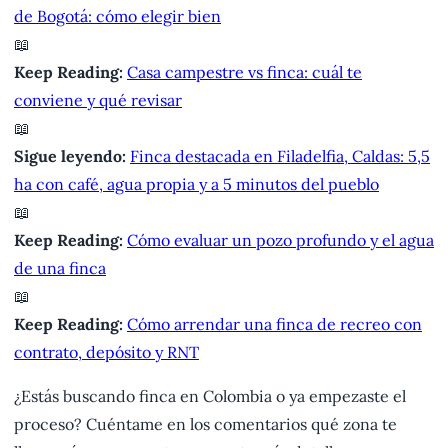
de Bogotá: cómo elegir bien
📖
Keep Reading:
Casa campestre vs finca: cuál te
conviene y qué revisar
📖
Sigue leyendo:
Finca destacada en Filadelfia, Caldas: 5,5
ha con café, agua propia y a 5 minutos del pueblo
📖
Keep Reading:
Cómo evaluar un pozo profundo y el agua
de una finca
📖
Keep Reading:
Cómo arrendar una finca de recreo con
contrato, depósito y RNT
¿Estás buscando finca en Colombia o ya empezaste el
proceso? Cuéntame en los comentarios qué zona te