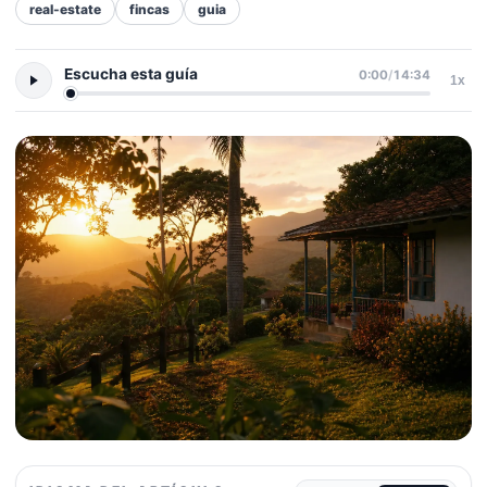
real-estate
fincas
guia
Escucha esta guía
0:00
/
14:34
1x