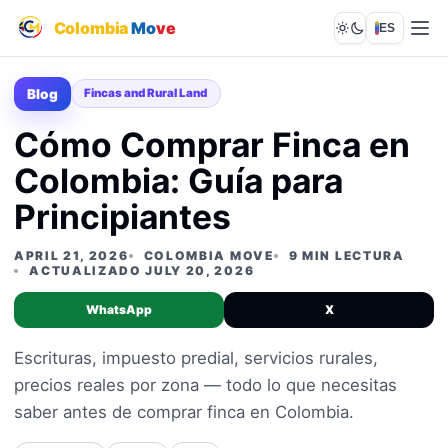
Colombia
Mo
ve
ES
Lights out
Blog
Fincas and Rural Land
Cómo Comprar Finca en
Colombia: Guía para
Principiantes
APRIL 21, 2026
COLOMBIA MOVE
9 MIN LECTURA
ACTUALIZADO JULY 20, 2026
WhatsApp
X
Escrituras, impuesto predial, servicios rurales,
precios reales por zona — todo lo que necesitas
saber antes de comprar finca en Colombia.