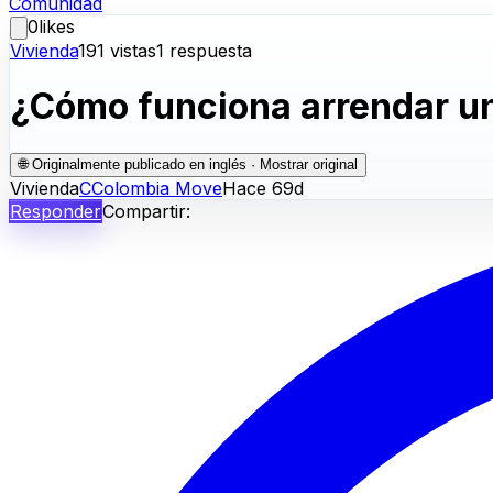
Comunidad
0
likes
Vivienda
191
vistas
1
respuesta
¿Cómo funciona arrendar u
🌐
Originalmente publicado en inglés · Mostrar original
Vivienda
C
Colombia Move
Hace 69d
Responder
Compartir: