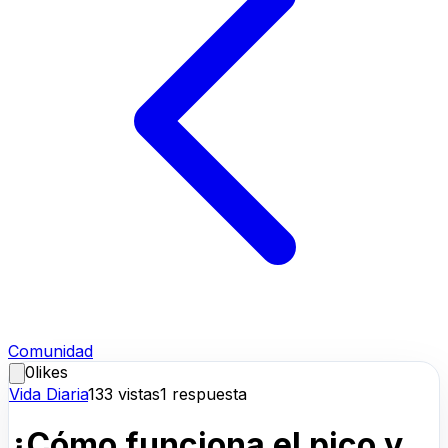
Comunidad
0
likes
Vida Diaria
133
vistas
1
respuesta
¿Cómo funciona el pico y