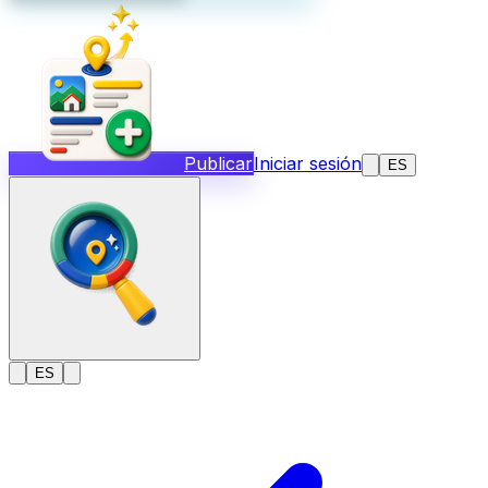
Publicar
Iniciar sesión
ES
ES