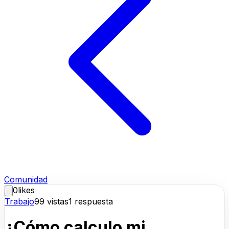
Comunidad
0
likes
Trabajo
99
vistas
1
respuesta
¿Cómo calculo mi