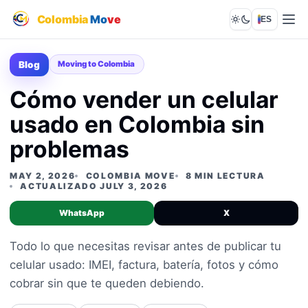
Colombia
Mo
ve
ES
Lights out
Blog
Moving to Colombia
Cómo vender un celular
usado en Colombia sin
problemas
MAY 2, 2026
COLOMBIA MOVE
8 MIN LECTURA
ACTUALIZADO JULY 3, 2026
WhatsApp
X
Todo lo que necesitas revisar antes de publicar tu
celular usado: IMEI, factura, batería, fotos y cómo
cobrar sin que te queden debiendo.