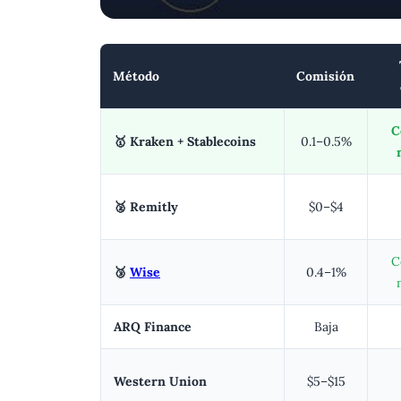
Método
Comisión
C
🥇 Kraken + Stablecoins
0.1–0.5%
🥈 Remitly
$0–$4
C
🥉
Wise
0.4–1%
ARQ Finance
Baja
Western Union
$5–$15