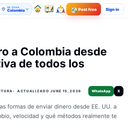
MI ZONA
Post free
Sign in
Colombia
ro a Colombia desde
iva de todos los
ECTURA
ACTUALIZADO JUNE 15, 2026
WhatsApp
X
as formas de enviar dinero desde EE. UU. a
mbio, velocidad y qué métodos realmente te