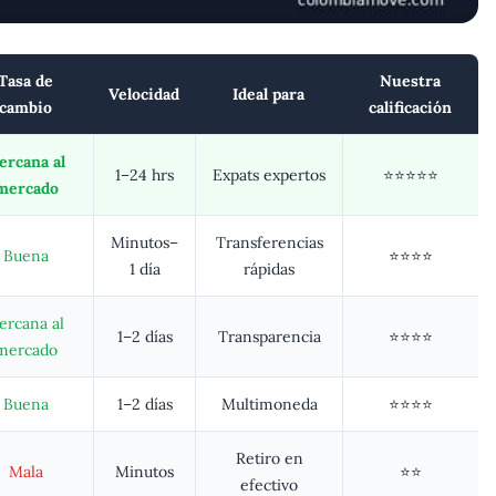
Tasa de
Nuestra
Velocidad
Ideal para
cambio
calificación
ercana al
1–24 hrs
Expats expertos
⭐⭐⭐⭐⭐
mercado
Minutos–
Transferencias
Buena
⭐⭐⭐⭐
1 día
rápidas
ercana al
1–2 días
Transparencia
⭐⭐⭐⭐
mercado
Buena
1–2 días
Multimoneda
⭐⭐⭐⭐
Retiro en
Mala
Minutos
⭐⭐
efectivo