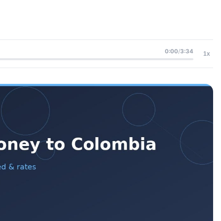
0:00
/
3:34
1x