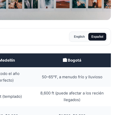
English
Español
Medellín
🏙️ Bogotá
todo el año
50–65°F, a menudo frío y lluvioso
erfecto)
8,600 ft (puede afectar a los recién
t (templado)
llegados)