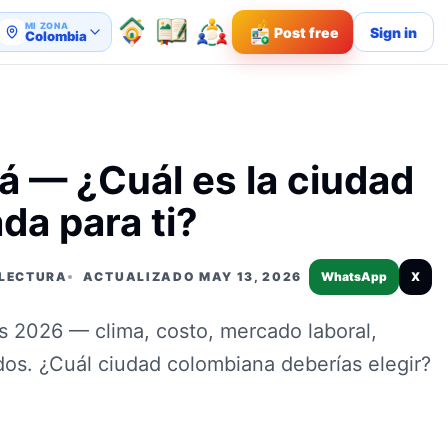
MI ZONA
Post free
Sign in
Colombia
á — ¿Cuál es la ciudad
da para ti?
 LECTURA
ACTUALIZADO MAY 13, 2026
WhatsApp
X
s 2026 — clima, costo, mercado laboral,
dos. ¿Cuál ciudad colombiana deberías elegir?