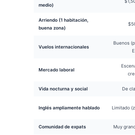
$1,5
medio)
Arriendo (1 habitación,
$5
buena zona)
Buenos (p
Vuelos internacionales
E
Escena
Mercado laboral
cre
Vida nocturna y social
De cl
Inglés ampliamente hablado
Limitado (
Comunidad de expats
Muy grand