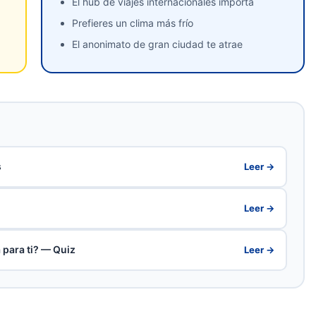
El hub de viajes internacionales importa
Prefieres un clima más frío
El anonimato de gran ciudad te atrae
s
Leer →
Leer →
 para ti? — Quiz
Leer →