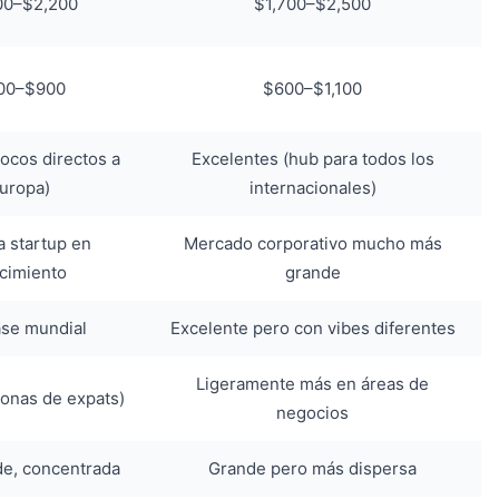
00–$2,200
$1,700–$2,500
00–$900
$600–$1,100
ocos directos a
Excelentes (hub para todos los
uropa)
internacionales)
 startup en
Mercado corporativo mucho más
cimiento
grande
ase mundial
Excelente pero con vibes diferentes
Ligeramente más en áreas de
zonas de expats)
negocios
e, concentrada
Grande pero más dispersa