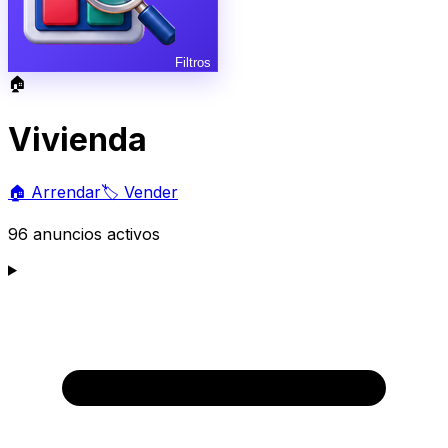
Filtros
🏠
Vivienda
🏠
Arrendar
🏷️
Vender
96
anuncios activos