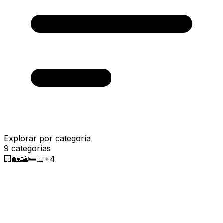
Explorar por categoría
9
categorías
🏢
🏡
🌄
🛏️
📐
+
4