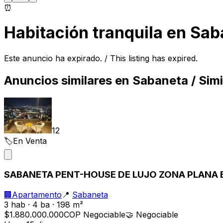
⏰
Habitación tranquila en Sab
Este anuncio ha expirado. / This listing has expired.
Anuncios similares en
Sabaneta
/ Simi
12
🏷️
En Venta
SABANETA PENT-HOUSE DE LUJO ZONA PLANA E
🏢
Apartamento
📍
Sabaneta
3 hab · 4 ba · 198 m²
$1.880.000.000
COP
Negociable
🤝
Negociable