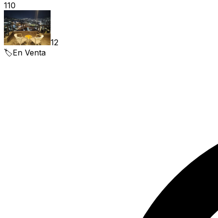
110
12
🏷️
En Venta