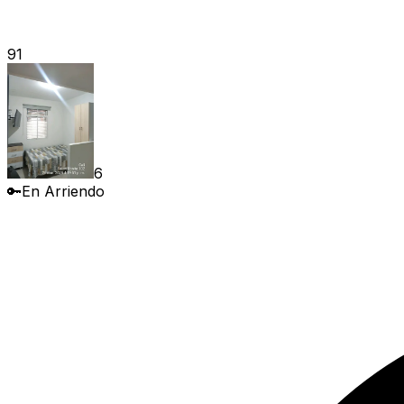
91
6
🔑
En Arriendo