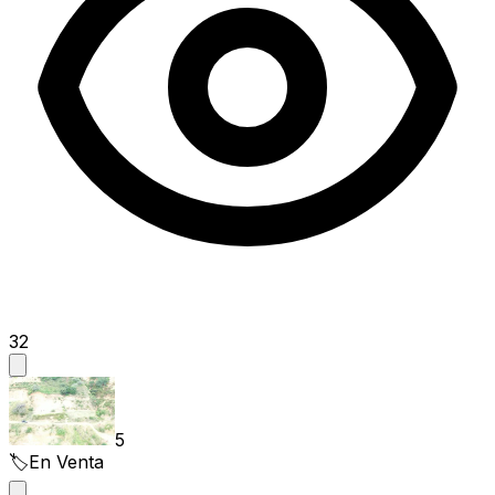
32
5
🏷️
En Venta