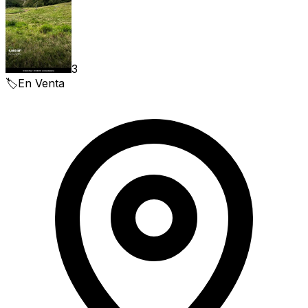
3
🏷️
En Venta