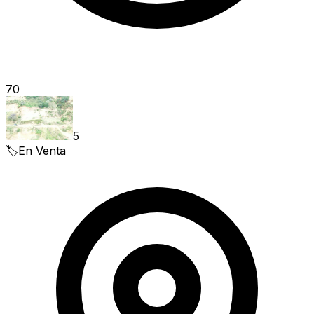
70
5
🏷️
En Venta