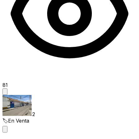
81
2
🏷️
En Venta