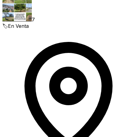
7
🏷️
En Venta