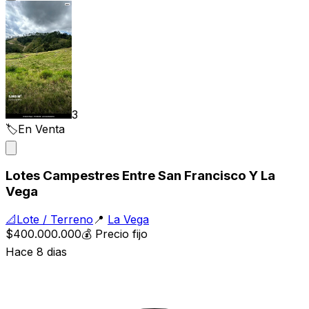
3
🏷️
En Venta
Lotes Campestres Entre San Francisco Y La
Vega
📐
Lote / Terreno
📍
La Vega
$400.000.000
💰
Precio fijo
Hace 8 dias