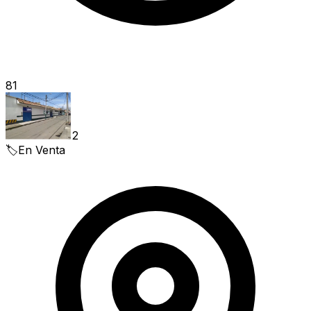
81
2
🏷️
En Venta