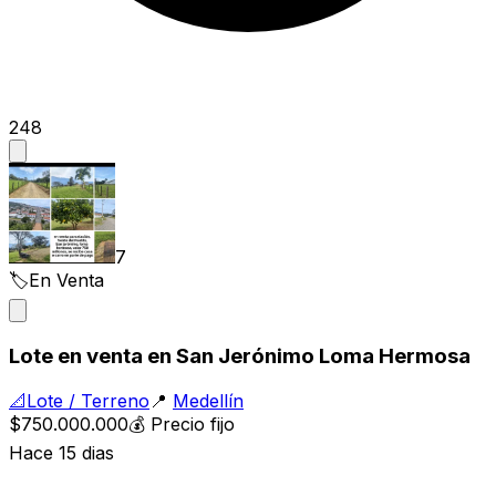
248
7
🏷️
En Venta
Lote en venta en San Jerónimo Loma Hermosa
📐
Lote / Terreno
📍
Medellín
$750.000.000
💰
Precio fijo
Hace 15 dias