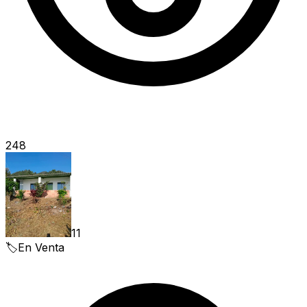
248
11
🏷️
En Venta