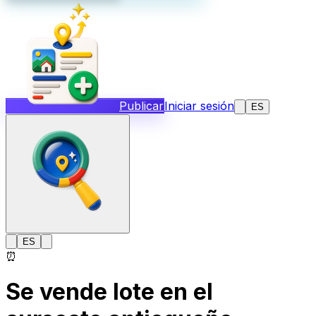
Publicar
Iniciar sesión
ES
ES
⏰
Se vende lote en el