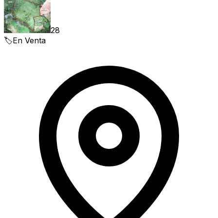
28
🏷️
En Venta