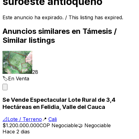
suroeste antioqueño
Este anuncio ha expirado. / This listing has expired.
Anuncios similares en
Támesis
/
Similar listings
28
🏷️
En Venta
Se Vende Espectacular Lote Rural de 3,4
Hectáreas en Felidia, Valle del Cauca
📐
Lote / Terreno
📍
Cali
$1.200.000.000
COP
Negociable
🤝
Negociable
Hace 2 dias