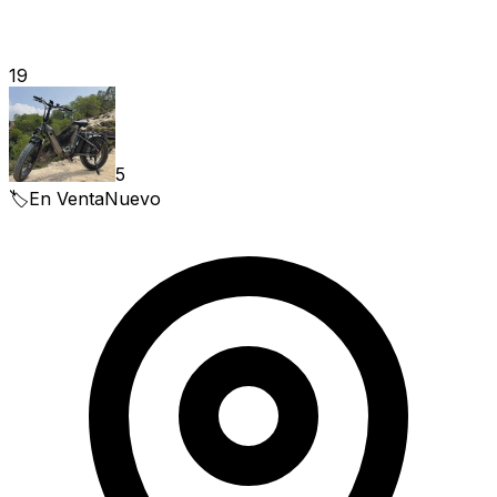
19
5
🏷️
En Venta
Nuevo