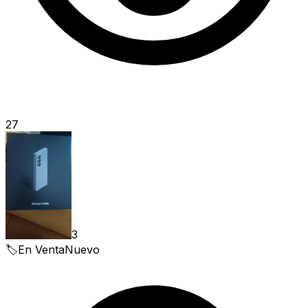
27
3
🏷️
En Venta
Nuevo