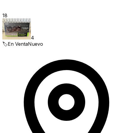
18
4
🏷️
En Venta
Nuevo