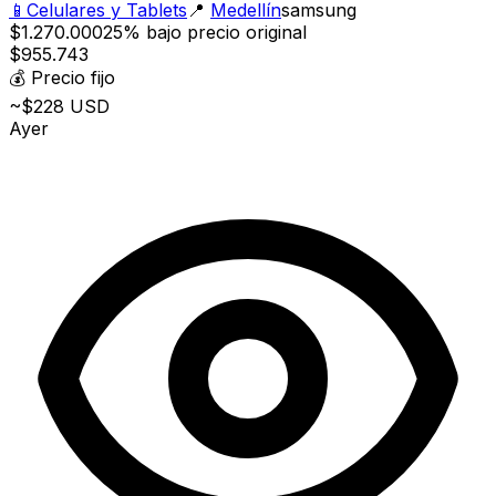
📱
Celulares y Tablets
📍
Medellín
samsung
$1.270.000
25% bajo precio original
$955.743
💰
Precio fijo
~$228 USD
Ayer