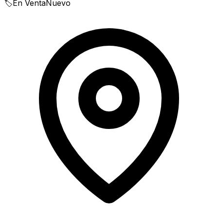
🏷️
En Venta
Nuevo