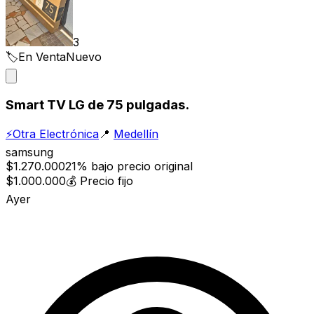
3
🏷️
En Venta
Nuevo
Smart TV LG de 75 pulgadas.
⚡
Otra Electrónica
📍
Medellín
samsung
$1.270.000
21% bajo precio original
$1.000.000
💰
Precio fijo
Ayer