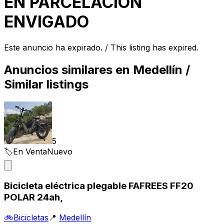
EN PARCELACIÓN
ENVIGADO
Este anuncio ha expirado. / This listing has expired.
Anuncios similares en
Medellín
/
Similar listings
5
🏷️
En Venta
Nuevo
Bicicleta eléctrica plegable FAFREES FF20
POLAR 24ah,
🚲
Bicicletas
📍
Medellín