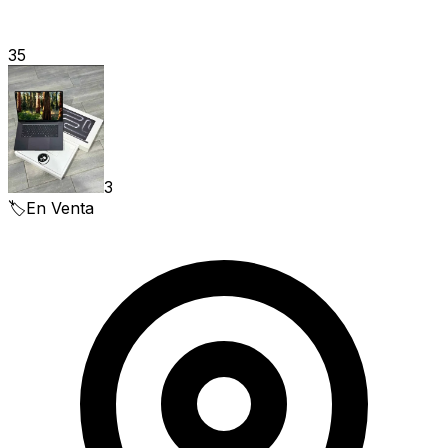
35
3
🏷️
En Venta