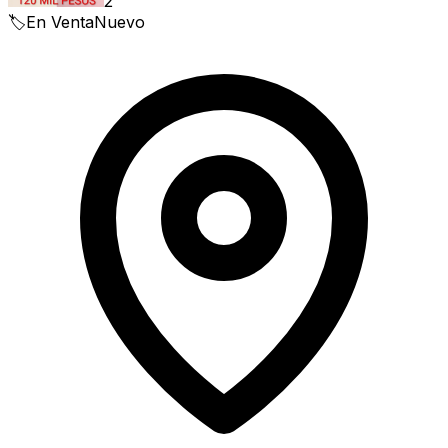
2
🏷️
En Venta
Nuevo