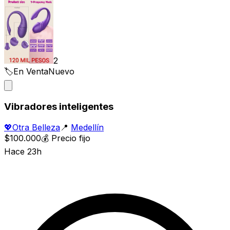
2
🏷️
En Venta
Nuevo
Vibradores inteligentes
💖
Otra Belleza
📍
Medellín
$100.000
💰
Precio fijo
Hace 23h