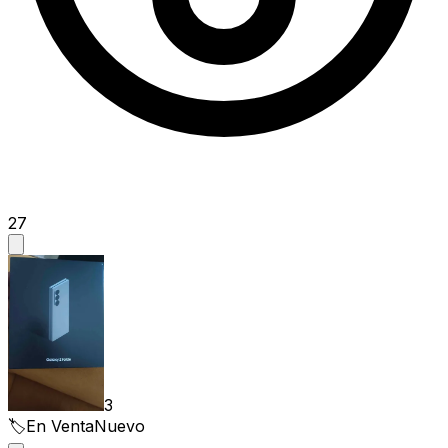
27
3
🏷️
En Venta
Nuevo