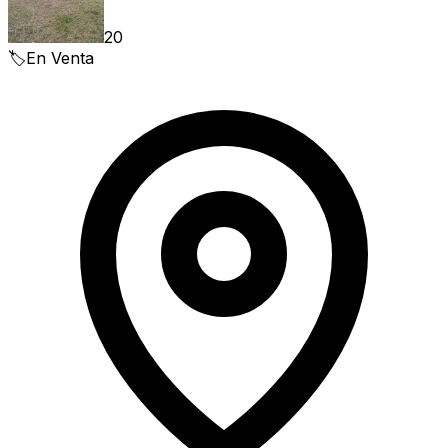
20
🏷️
En Venta