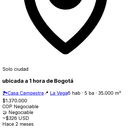
Solo ciudad
ubicada a 1 hora de Bogotá
🏞️
Casa Campestre
📍
La Vega
6 hab · 5 ba · 35.000 m²
$1.370.000
COP
Negociable
🤝
Negociable
~$326 USD
Hace 2 meses