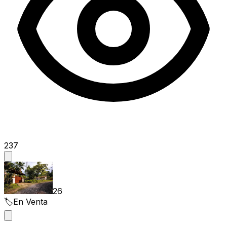
237
26
🏷️
En Venta