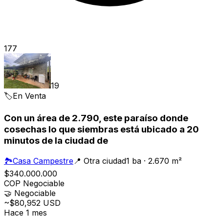
177
19
🏷️
En Venta
Con un área de 2.790, este paraíso donde
cosechas lo que siembras está ubicado a 20
minutos de la ciudad de
🏞️
Casa Campestre
📍
Otra ciudad
1 ba · 2.670 m²
$340.000.000
COP
Negociable
🤝
Negociable
~$80,952 USD
Hace 1 mes