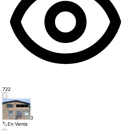
722
3
🏷️
En Venta