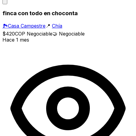
finca con todo en choconta
🏞️
Casa Campestre
📍
Chía
$420
COP
Negociable
🤝
Negociable
Hace 1 mes