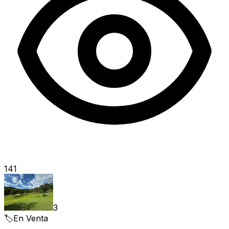
141
3
🏷️
En Venta