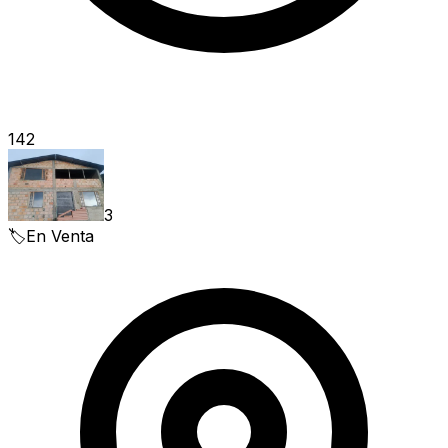
142
3
🏷️
En Venta