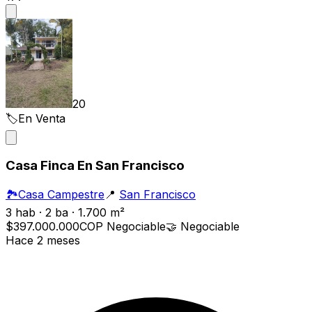
20
🏷️
En Venta
Casa Finca En San Francisco
🏞️
Casa Campestre
📍
San Francisco
3 hab · 2 ba · 1.700 m²
$397.000.000
COP
Negociable
🤝
Negociable
Hace 2 meses