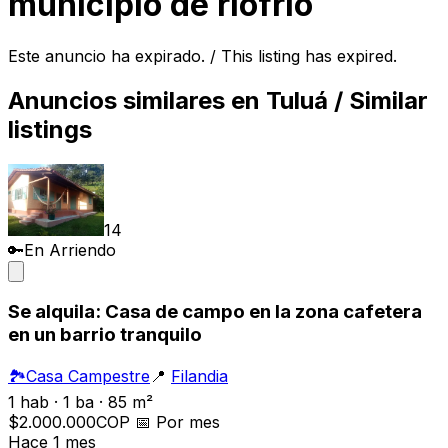
municipio de riofrio
Este anuncio ha expirado. / This listing has expired.
Anuncios similares en
Tuluá
/ Similar
listings
14
🔑
En Arriendo
Se alquila: Casa de campo en la zona cafetera
en un barrio tranquilo
🏞️
Casa Campestre
📍
Filandia
1 hab · 1 ba · 85 m²
$2.000.000
COP
📅
Por mes
Hace 1 mes