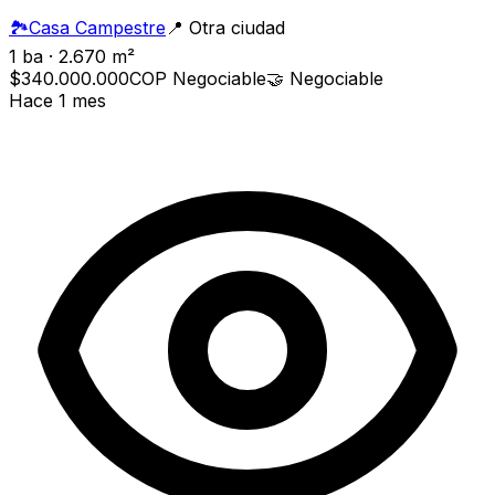
🏞️
Casa Campestre
📍
Otra ciudad
1 ba · 2.670 m²
$340.000.000
COP
Negociable
🤝
Negociable
Hace 1 mes