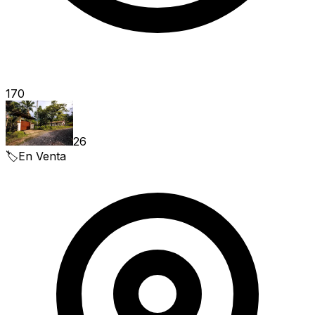
170
26
🏷️
En Venta