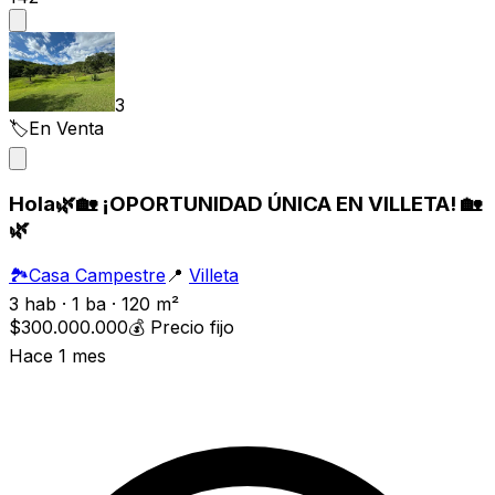
3
🏷️
En Venta
Hola🌿🏡 ¡OPORTUNIDAD ÚNICA EN VILLETA! 🏡
🌿
🏞️
Casa Campestre
📍
Villeta
3 hab · 1 ba · 120 m²
$300.000.000
💰
Precio fijo
Hace 1 mes