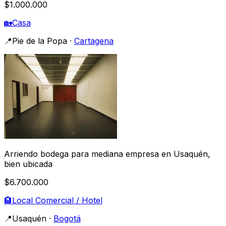
$1.000.000
🏡
Casa
📍
Pie de la Popa
·
Cartagena
Arriendo bodega para mediana empresa en Usaquén,
bien ubicada
$6.700.000
🏨
Local Comercial / Hotel
📍
Usaquén
·
Bogotá