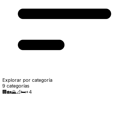
Explorar por categoría
9
categorías
🏢
🏡
🌄
📐
🛏️
+
4