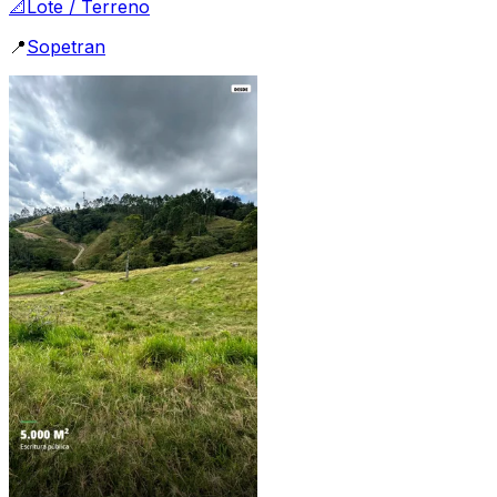
📐
Lote / Terreno
📍
Sopetran