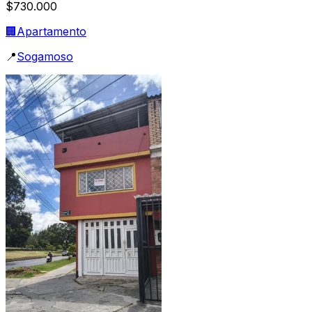
$730.000
🏢
Apartamento
📍
Sogamoso