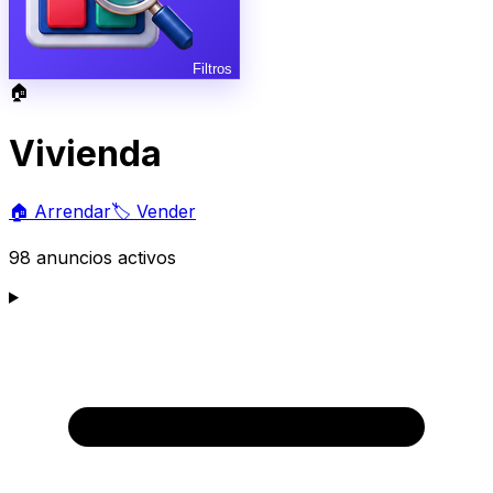
Filtros
🏠
Vivienda
🏠
Arrendar
🏷️
Vender
98
anuncios activos