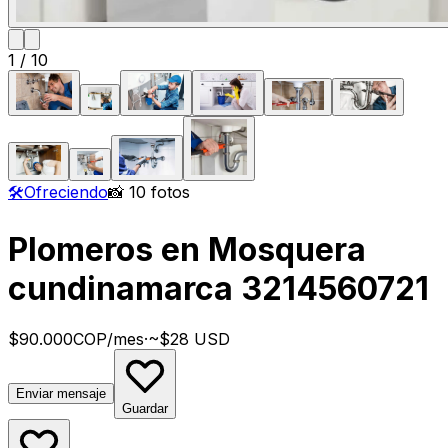
1
/
10
🛠️
Ofreciendo
📸 10 fotos
Plomeros en Mosquera
cundinamarca 3214560721
$90.000
COP
/mes
·
~$28 USD
Enviar mensaje
Guardar