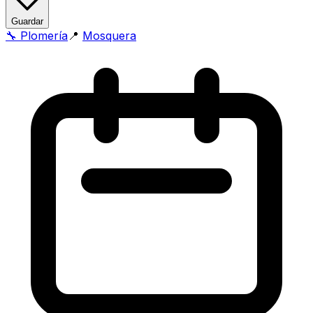
Guardar
🔧
Plomería
📍
Mosquera