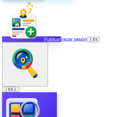
Publicar
Iniciar sesión
ES
ES