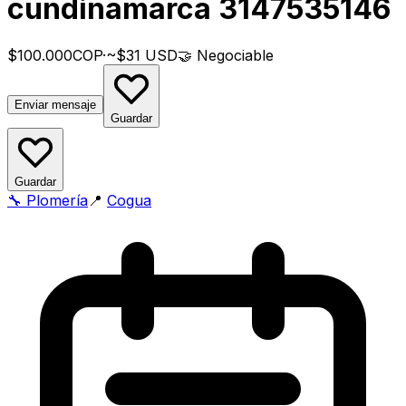
cundinamarca 3147535146
$100.000
COP
·
~$31 USD
🤝
Negociable
Enviar mensaje
Guardar
Guardar
🔧
Plomería
📍
Cogua