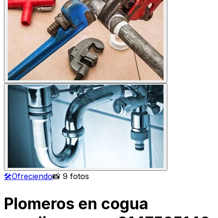
🛠️
Ofreciendo
📸 9 fotos
Plomeros en cogua