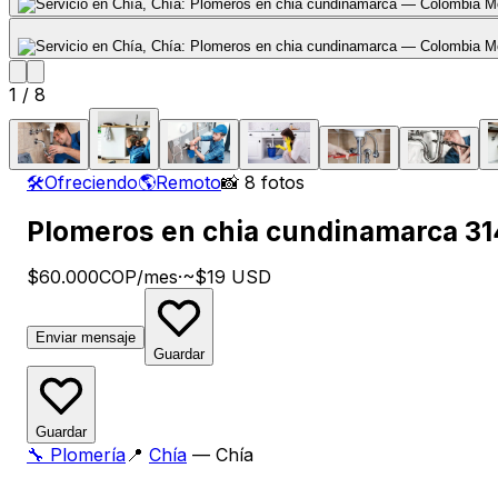
1
/
8
🛠️
Ofreciendo
🌎
Remoto
📸 8 fotos
Plomeros en chia cundinamarca 3
$60.000
COP
/mes
·
~$19 USD
Enviar mensaje
Guardar
Guardar
🔧
Plomería
📍
Chía
—
Chía