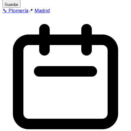
Guardar
🔧
Plomería
📍
Madrid