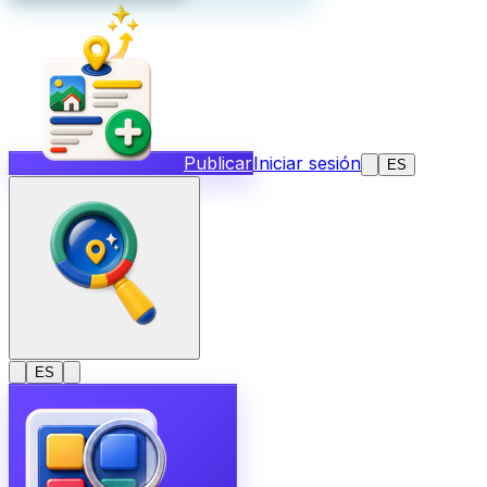
Publicar
Iniciar sesión
ES
ES