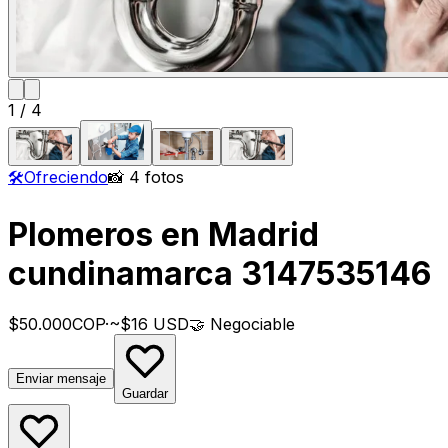
1
/
4
🛠️
Ofreciendo
📸 4 fotos
Plomeros en Madrid
cundinamarca 3147535146
$50.000
COP
·
~$16 USD
🤝
Negociable
Enviar mensaje
Guardar