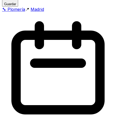
Guardar
🔧
Plomería
📍
Madrid