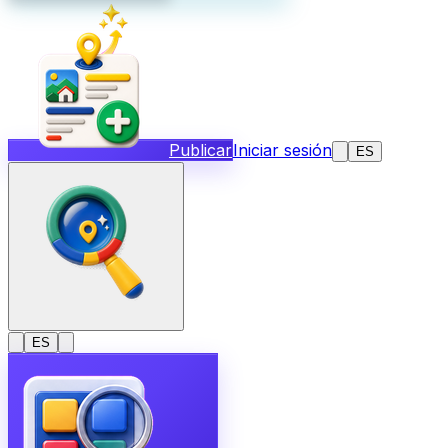
Publicar
Iniciar sesión
ES
ES