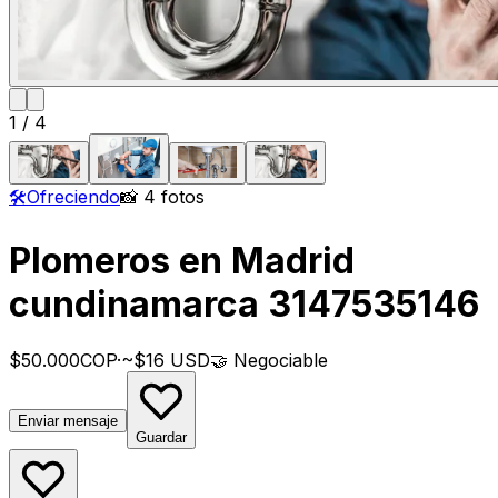
1
/
4
🛠️
Ofreciendo
📸 4 fotos
Plomeros en Madrid
cundinamarca 3147535146
$50.000
COP
·
~$16 USD
🤝
Negociable
Enviar mensaje
Guardar