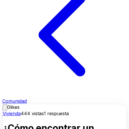
Comunidad
0
likes
Vivienda
444
vistas
1
respuesta
¿Cómo encontrar un