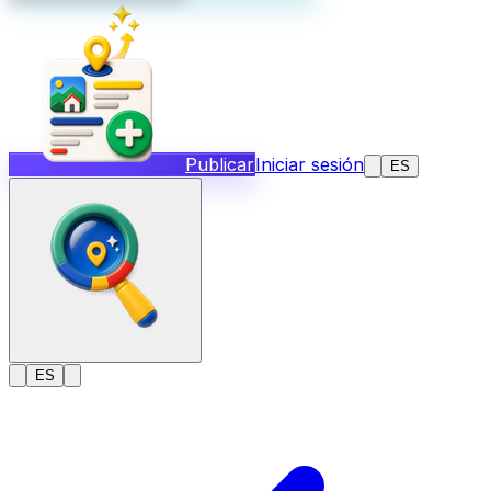
Publicar
Iniciar sesión
ES
ES