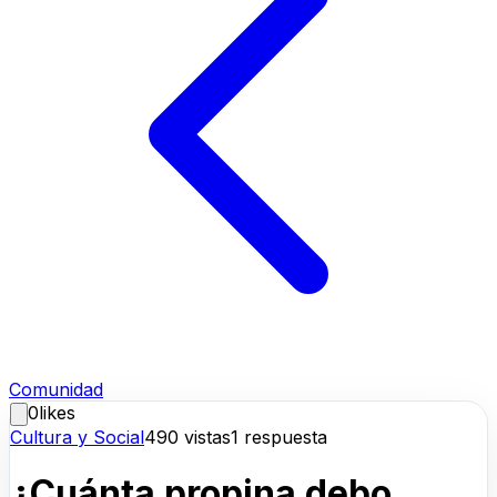
Comunidad
0
likes
Cultura y Social
490
vistas
1
respuesta
¿Cuánta propina debo