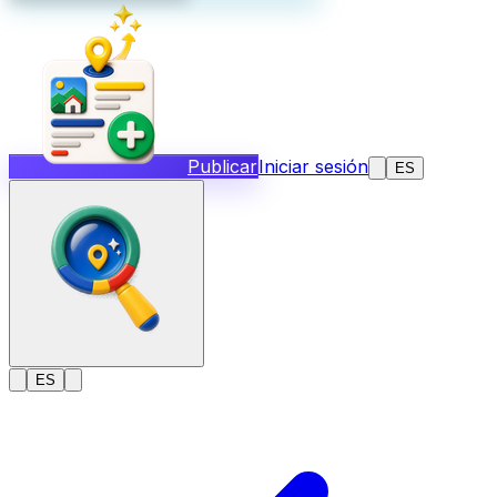
Publicar
Iniciar sesión
ES
ES