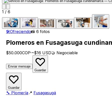
1
/
6
🛠️
Ofreciendo
📸 6 fotos
Plomeros en Fusagasuga cundina
$50.000
COP
·
~$16 USD
🤝
Negociable
Enviar mensaje
Guardar
Guardar
🔧
Plomería
📍
Fusagasugá