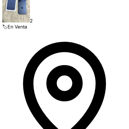
2
🏷️
En Venta