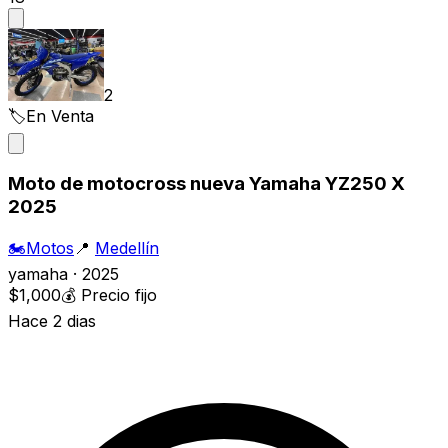
2
🏷️
En Venta
Moto de motocross nueva Yamaha YZ250 X
2025
🏍️
Motos
📍
Medellín
yamaha · 2025
$1,000
💰
Precio fijo
Hace 2 dias