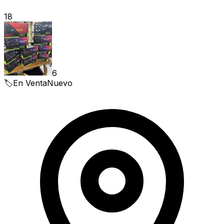
18
6
🏷️
En Venta
Nuevo