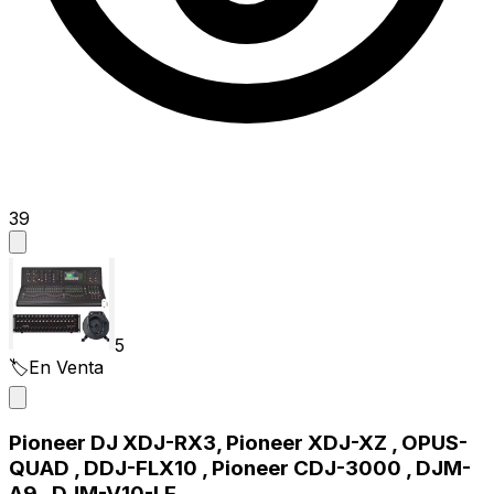
39
5
🏷️
En Venta
Pioneer DJ XDJ-RX3, Pioneer XDJ-XZ , OPUS-
QUAD , DDJ-FLX10 , Pioneer CDJ-3000 , DJM-
A9 , DJM-V10-LF