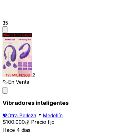
35
2
🏷️
En Venta
Vibradores inteligentes
💖
Otra Belleza
📍
Medellín
$100.000
💰
Precio fijo
Hace 4 dias