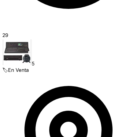
29
5
🏷️
En Venta