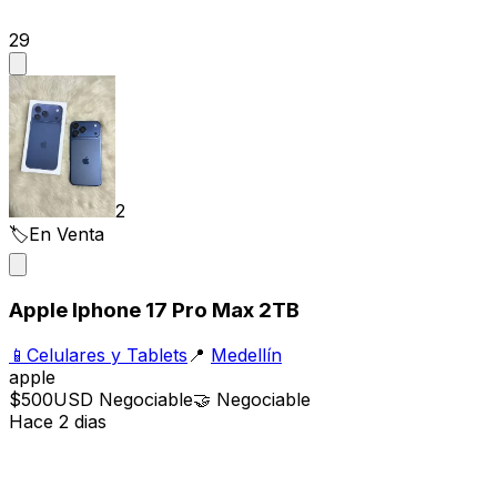
29
2
🏷️
En Venta
Apple Iphone 17 Pro Max 2TB
📱
Celulares y Tablets
📍
Medellín
apple
$500
USD
Negociable
🤝
Negociable
Hace 2 dias