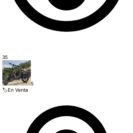
35
5
🏷️
En Venta