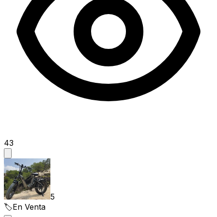
43
5
🏷️
En Venta