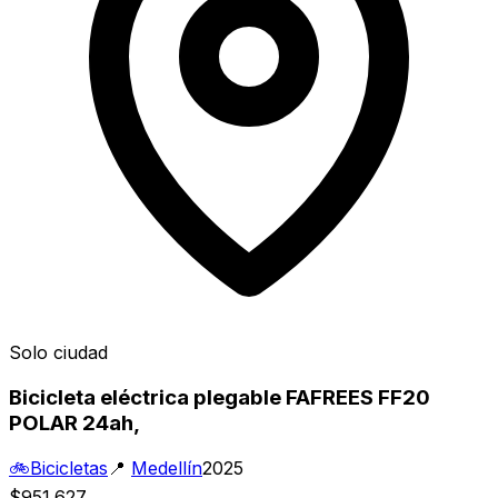
Solo ciudad
Bicicleta eléctrica plegable FAFREES FF20
POLAR 24ah,
🚲
Bicicletas
📍
Medellín
2025
$951.627