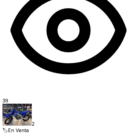
39
2
🏷️
En Venta