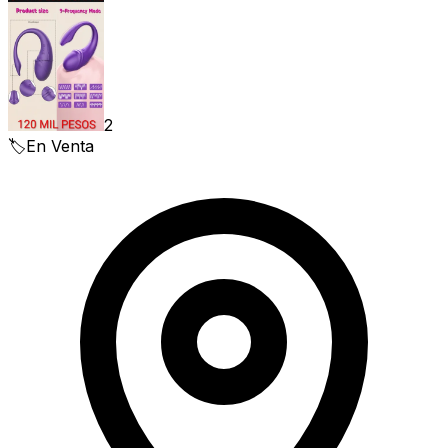
2
🏷️
En Venta