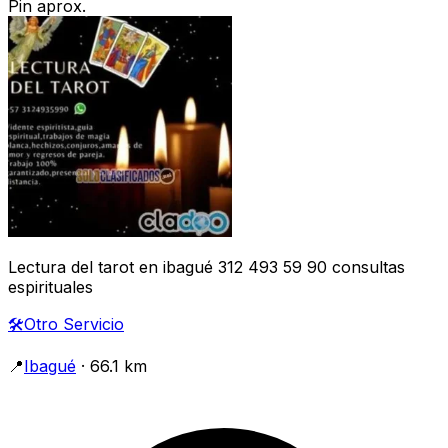
Pin aprox.
Lectura del tarot en ibagué 312 493 59 90 consultas
espirituales
🛠️
Otro Servicio
📍
Ibagué
· 66.1 km