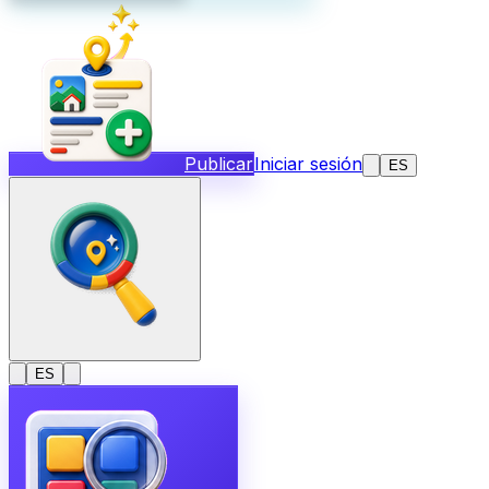
Publicar
Iniciar sesión
ES
ES