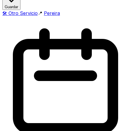
Guardar
🛠️
Otro Servicio
📍
Pereira