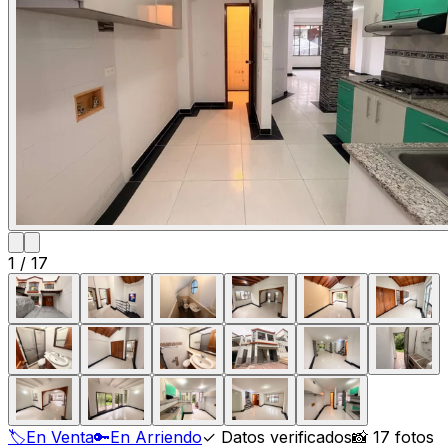
1
/
17
🏷️
En Venta
🔑
En Arriendo
✓ Datos verificados
📸 17 fotos