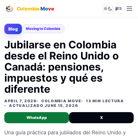
Colombia
Mo
ve
ES
Lights out
Blog
Moving to Colombia
Jubilarse en Colombia
desde el Reino Unido o
Canadá: pensiones,
impuestos y qué es
diferente
APRIL 7, 2026
COLOMBIA MOVE
13 MIN LECTURA
ACTUALIZADO JUNE 15, 2026
WhatsApp
X
Una guía práctica para jubilados del Reino Unido y