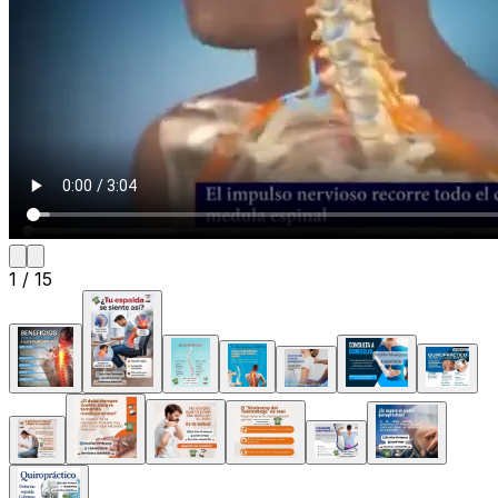
1
/
15