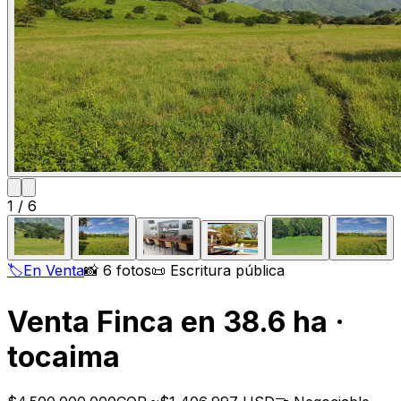
1
/
6
🏷️
En Venta
📸 6 fotos
📜 Escritura pública
Venta Finca en 38.6 ha ·
tocaima