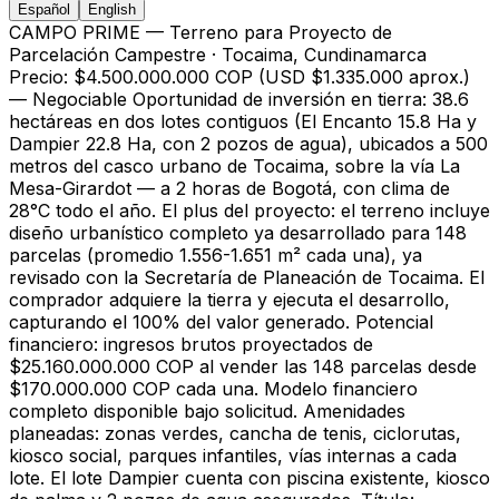
Español
English
CAMPO PRIME — Terreno para Proyecto de
Parcelación Campestre · Tocaima, Cundinamarca
Precio: $4.500.000.000 COP (USD $1.335.000 aprox.)
— Negociable Oportunidad de inversión en tierra: 38.6
hectáreas en dos lotes contiguos (El Encanto 15.8 Ha y
Dampier 22.8 Ha, con 2 pozos de agua), ubicados a 500
metros del casco urbano de Tocaima, sobre la vía La
Mesa-Girardot — a 2 horas de Bogotá, con clima de
28°C todo el año. El plus del proyecto: el terreno incluye
diseño urbanístico completo ya desarrollado para 148
parcelas (promedio 1.556-1.651 m² cada una), ya
revisado con la Secretaría de Planeación de Tocaima. El
comprador adquiere la tierra y ejecuta el desarrollo,
capturando el 100% del valor generado. Potencial
financiero: ingresos brutos proyectados de
$25.160.000.000 COP al vender las 148 parcelas desde
$170.000.000 COP cada una. Modelo financiero
completo disponible bajo solicitud. Amenidades
planeadas: zonas verdes, cancha de tenis, ciclorutas,
kiosco social, parques infantiles, vías internas a cada
lote. El lote Dampier cuenta con piscina existente, kiosco