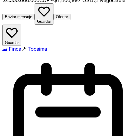
$4.500.000.000
COP
·
~$1,406,997 USD
🤝
Negociable
Enviar mensaje
Ofertar
Guardar
Guardar
🌄
Finca
📍
Tocaima