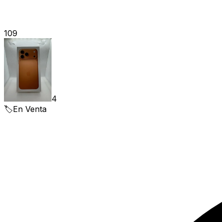
109
4
🏷️
En Venta