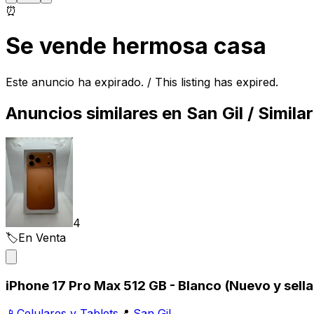
⏰
Se vende hermosa casa
Este anuncio ha expirado. / This listing has expired.
Anuncios similares en
San Gil
/ Similar
4
🏷️
En Venta
iPhone 17 Pro Max 512 GB - Blanco (Nuevo y sella
📱
Celulares y Tablets
📍
San Gil