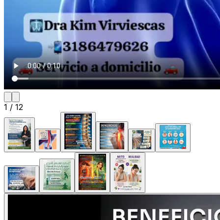
1
/
12